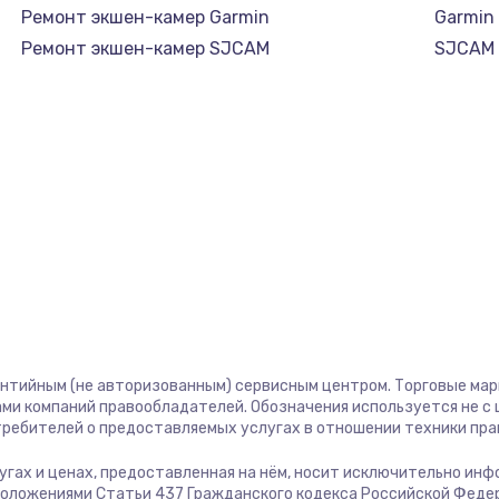
Ремонт экшен-камер Garmin
Garmin
Ремонт экшен-камер SJCAM
SJCAM
антийным (не авторизованным) сервисным центром. Торговые марки
ми компаний правообладателей. Обозначения используется не 
отребителей о предоставляемых услугах в отношении техники пр
слугах и ценах, предоставленная на нём, носит исключительно ин
положениями Статьи 437 Гражданского кодекса Российской Феде