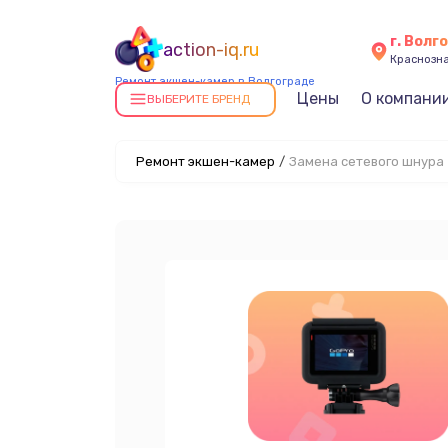
г. Волг
action-iq.ru
Краснозна
Ремонт экшен-камер в Волгограде
Цены
О компани
ВЫБЕРИТЕ БРЕНД
Ремонт экшен-камер
/
Замена сетевого шнура